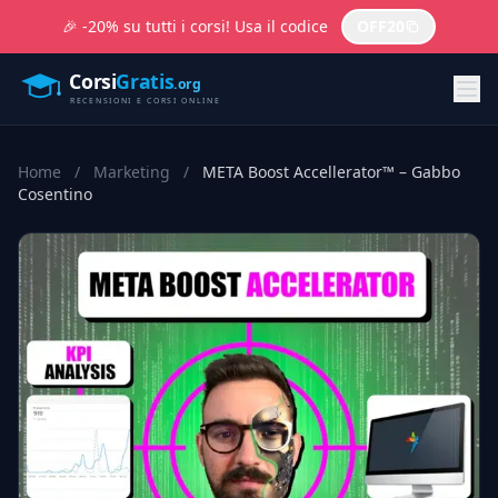
🎉 -20% su tutti i corsi! Usa il codice
OFF20
Home
/
Marketing
/
META Boost Accellerator™ – Gabbo
Cosentino