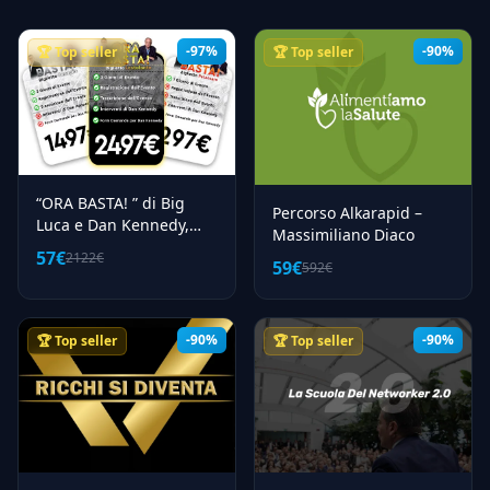
-97%
-90%
🏆 Top seller
🏆 Top seller
“ORA BASTA! ” di Big
Percorso Alkarapid –
Luca e Dan Kennedy,
Massimiliano Diaco
evento del 04/05/06
57€
2122€
59€
592€
dicembre 2021
-90%
-90%
🏆 Top seller
🏆 Top seller