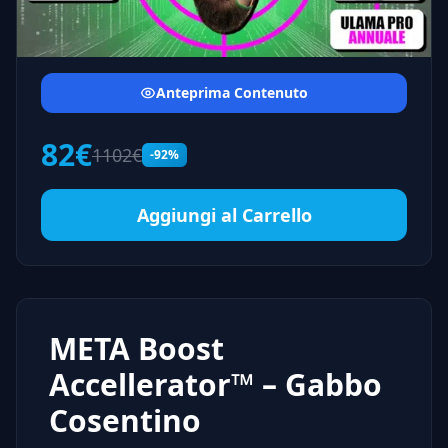
Anteprima Contenuto
82€
1102€
-92%
Aggiungi al Carrello
META Boost
Accellerator™ – Gabbo
Cosentino