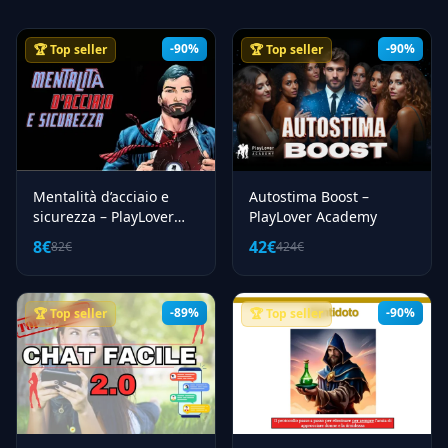
-90%
-90%
🏆 Top seller
🏆 Top seller
Mentalità d’acciaio e
Autostima Boost –
sicurezza – PlayLover
PlayLover Academy
Academy
8€
42€
82€
424€
-89%
-90%
🏆 Top seller
🏆 Top seller