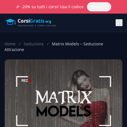
🎉 -20% su tutti i corsi! Usa il codice
OFF20
Home
/
Seduzione
/
Matrix Models – Seduzione
Attrazione