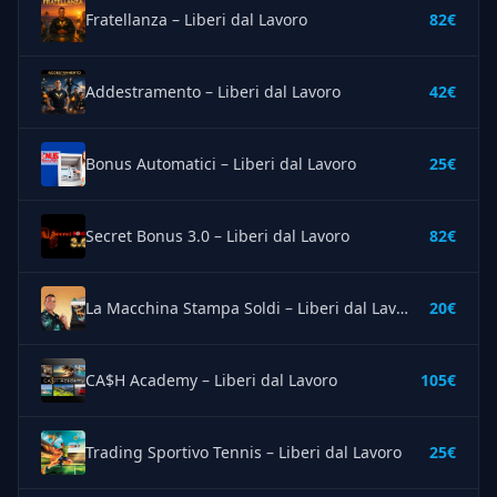
Fratellanza – Liberi dal Lavoro
82€
Addestramento – Liberi dal Lavoro
42€
Bonus Automatici – Liberi dal Lavoro
25€
Secret Bonus 3.0 – Liberi dal Lavoro
82€
La Macchina Stampa Soldi – Liberi dal Lavoro
20€
CA$H Academy – Liberi dal Lavoro
105€
Trading Sportivo Tennis – Liberi dal Lavoro
25€