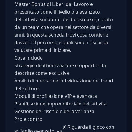
Master Bonus di Liberi dal Lavoro e
presentato come il livello piu avanzato
dell'attivita sui bonus dei bookmaker, curato
da un team che opera nel settore da diversi
anni. In questa scheda trovi cosa contiene
davvero il percorso e quali sono i rischi da
valutare prima di iniziare.
Cosa include
Strategie di ottimizzazione e opportunita
descritte come esclusive
Analisi di mercato e individuazione dei trend
del settore
Moduli di profilazione VIP e avanzata
Pianificazione imprenditoriale dell'attivita
Gestione del rischio e della varianza
Pro e contro
✘
Riguarda il gioco con
✔
Taglio avanzato, va