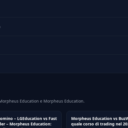
n
– Morpheus Education e Morpheus Education.
Domino – LGEducation vs Fast
Morpheus Education vs Buz
der – Morpheus Education:
quale corso di trading nel 2