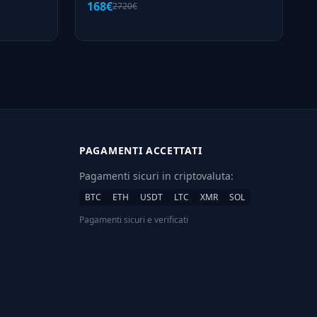
168€
2720€
PAGAMENTI ACCETTATI
Pagamenti sicuri in criptovaluta:
BTC
ETH
USDT
LTC
XMR
SOL
Pagamenti sicuri e verificati