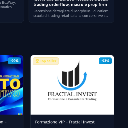
 e BuzWay:
trading orderflow, macro e prop firm
tematico.
Recensione dettagliata di Morpheus Education:
hiesto, prezzi
scuola di trading retail italiana con corsi live su
orderflow, macroeconomia e prop firm
challenge FTMO/FundedNext. Prezzi 2026 e
alternative scontate.
-90%
-93%
🏆 Top seller
on –
Formazione VIP – Fractal Invest