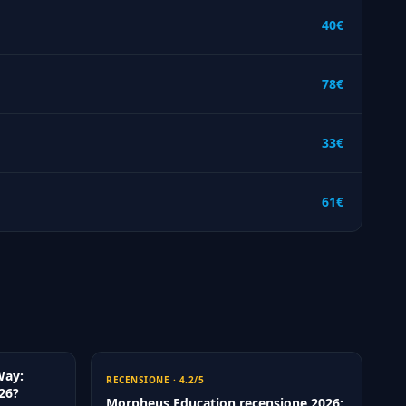
40€
78€
33€
61€
Way:
RECENSIONE · 4.2/5
026?
Morpheus Education recensione 2026: