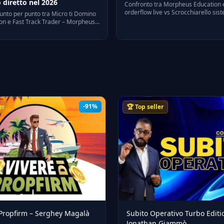
 diretto nel 2026
Confronto tra Morpheus Education
orderflow live vs Scrocchiarello sis
unto per punto tra Micro ti Domino
Profili di trader diversi, capitale ric
on e Fast Track Trader – Morpheus
2026.
ifferenze di approccio, target,
i e' adatto ognuno.
-91%
er
🏆 Top seller
 Propfirm – Serghey Magalà
Subito Operativo Turbo Editi
Jonathan Giammò