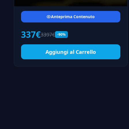
Anteprima Contenuto
337€
3397€
-90%
Aggiungi al Carrello