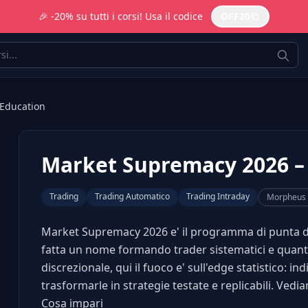
🎉 -20% su tutti i corsi! Usa il codice
OFF20
Education
Market Supremacy 2026 –
Trading
Trading Automatico
Trading Intraday
Morpheus 
Market Supremacy 2026 e' il programma di punta di 
fatta un nome formando trader sistematici e quantit
discrezionale, qui il fuoco e' sull'edge statistico: i
trasformarle in strategie testate e replicabili. Vedi
Cosa impari