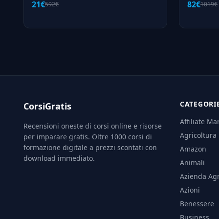
21€
82€
592€
1019€
CATEGORI
CorsiGratis
Affiliate Ma
Recensioni oneste di corsi online e risorse
Agricoltura
per imparare gratis. Oltre 1000 corsi di
formazione digitale a prezzi scontati con
Amazon
download immediato.
Animali
Azienda Agr
Azioni
Benessere
Business