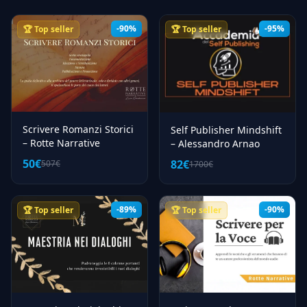
-90%
-95%
🏆 Top seller
🏆 Top seller
Scrivere Romanzi Storici
Self Publisher Mindshift
– Rotte Narrative
– Alessandro Arnao
50€
82€
507€
1700€
-89%
-90%
🏆 Top seller
🏆 Top seller