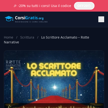
🎉 -20% su tutti i corsi! Usa il codice
OFF20
Home
/
Scrittura
/
Lo Scrittore Acclamato – Rotte
Narrative