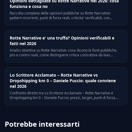
Opinioni dettagliate su Rotte Narrative nel 2026: cosa
funziona e cosa no
Raccolta completa delle opinioni pubbliche su Rotte Narrative:
pattern ricorrenti, punti di forza reali, criticita' verificabili, con
riferimenti a Trustpilot, Quora e forum di settore italiani.
Rotte Narrative e' una truffa? Opinioni verificabili e
fatti nel 2026
Analisi obiettiva su Rotte Narrative: cosa dicono le fonti pubbliche,
pro e contro reali, come distinguere critica costruttiva da bias
personali. Riferimenti legali e verifiche on-line.
Lo Scrittore Acclamato – Rotte Narrative vs
Dropshipping km 0 – Daniele Puccio: quale conviene
nel 2026
Confronto diretto tra Lo Scrittore Acclamato – Rotte Narrative e
Dropshipping km 0 – Daniele Puccio: prezzi, target, punti di forza,
criticità. Quale conviene davvero nel 2026? Guida per scegliere
senza sbagliare.
Potrebbe interessarti