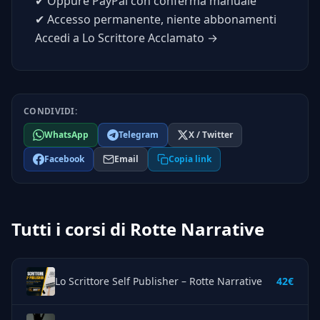
✔
Oppure PayPal con conferma manuale
✔
Accesso permanente, niente abbonamenti
Accedi a Lo Scrittore Acclamato →
CONDIVIDI:
WhatsApp
Telegram
X / Twitter
Facebook
Email
Copia link
Tutti i corsi di Rotte Narrative
Lo Scrittore Self Publisher – Rotte Narrative
42€