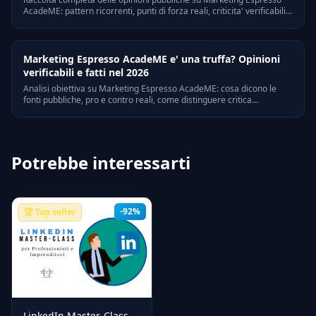
AcadeME: pattern ricorrenti, punti di forza reali, criticita' verificabili,
con riferimenti a Trustpilot, Quora e forum di settore italiani.
Marketing Espresso AcadeME e' una truffa? Opinioni
verificabili e fatti nel 2026
Analisi obiettiva su Marketing Espresso AcadeME: cosa dicono le
fonti pubbliche, pro e contro reali, come distinguere critica
costruttiva da bias personali. Riferimenti legali e verifiche on-line.
Potrebbe interessarti
-92%
🏆 Top seller
LinkedIn Master-Class –