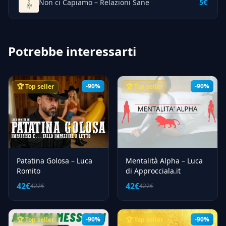
Non ci Capiamo – Relazioni Sane
5€
Potrebbe interessarti
-90%
-90%
🏆 Top seller
🏆 Top seller
Patatina Golosa – Luca
Mentalità Alpha – Luca
Romito
di Approcciala.it
42€
42€
422€
422€
-90%
-90%
🏆 Top seller
🏆 Top seller