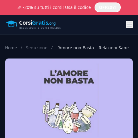
🎉 -20% su tutti i corsi! Usa il codice
OFF20
Home
/
Seduzione
/
L’Amore non Basta – Relazioni Sane