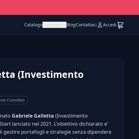
Catalogo
Categorie
Blog
Contattaci
Accedi
etta (Investimento
ento Custodito)
irmato
Gabriele Galletta
(Investimento
art lanciato nel 2021. L'obiettivo dichiarato e'
i gestire portafogli e strategie senza dipendere