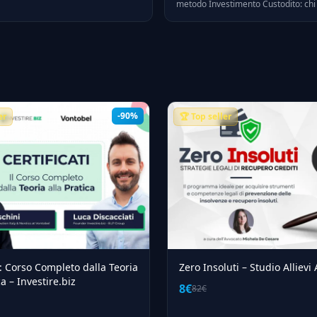
metodo Investimento Custodito: chi 
el 2026.
formatore, cosa contiene il percorso
indicativi, opinioni reali e verdetto o
2026.
-90%
er
🏆 Top seller
i: Corso Completo dalla Teoria
Zero Insoluti – Studio Alliev
ca – Investire.biz
8€
82€