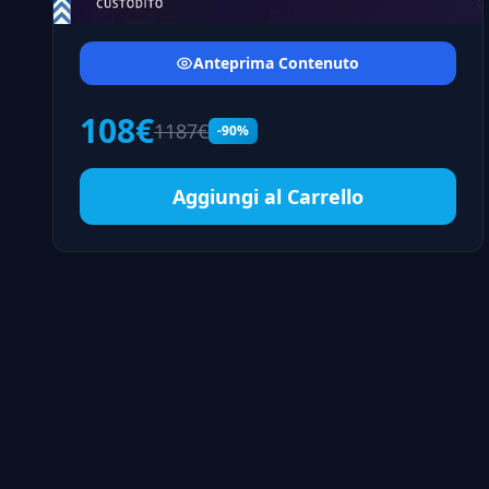
Anteprima Contenuto
108€
1187€
-90%
Aggiungi al Carrello