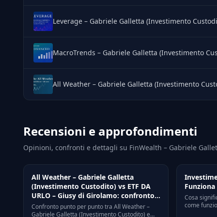
Leverage – Gabriele Galletta (Investimento Custodi
MacroTrends – Gabriele Galletta (Investimento Cus
All Weather – Gabriele Galletta (Investimento Cust
Recensioni e approfondimenti
Opinioni, confronti e dettagli su FinWealth – Gabriele Galle
All Weather – Gabriele Galletta
Investime
(Investimento Custodito) vs ETF DA
Funziona 
URLO – Giusy di Girolamo: confronto
Cosa signif
diretto nel 2026
come funzion
Confronto punto per punto tra All Weather –
vantaggi con
Gabriele Galletta (Investimento Custodito) e