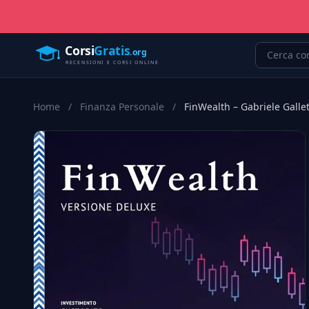
Home
/
Finanza Personale
/
FinWealth – Gabriele Galle