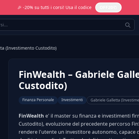
🎉 -20% su tutti i corsi! Usa il codice
OFF20
tta (Investimento Custodito)
FinWealth – Gabriele Gall
Custodito)
Finanza Personale
Investimenti
Gabriele Galletta (Investim
FinWealth
e' il master su finanza e investimenti f
Custodito), evoluzione del precedente percorso FinSt
rendere l'utente un investitore autonomo, capace d