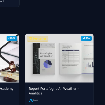
e il
, prezzi
nesto per il
-90%
-89%
🏆 Top seller
i Academy
Report Portafoglio All Weather –
Analitica
7€
67€