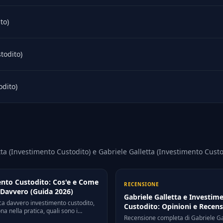
to)
todito)
odito)
tta (Investimento Custodito) e Gabriele Galletta (Investimento Custo
nto Custodito: Cos'e e Come
RECENSIONE
Davvero (Guida 2026)
Gabriele Galletta e Investim
ica davvero investimento custodito,
Custodito: Opinioni e Recens
a nella pratica, quali sono i
Recensione completa di Gabriele Gal
creti e i rischi da conoscere prima