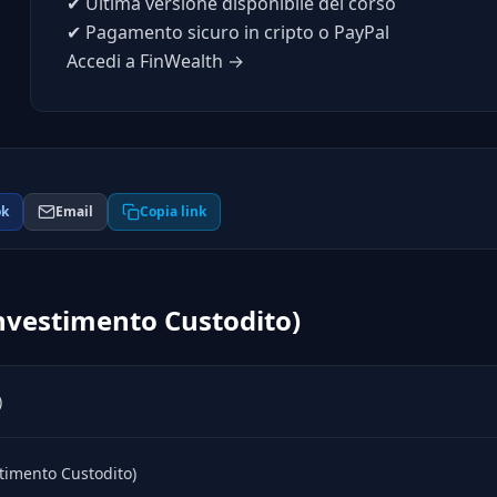
✔
Ultima versione disponibile del corso
✔
Pagamento sicuro in cripto o PayPal
Accedi a FinWealth →
ok
Email
Copia link
(Investimento Custodito)
)
stimento Custodito)