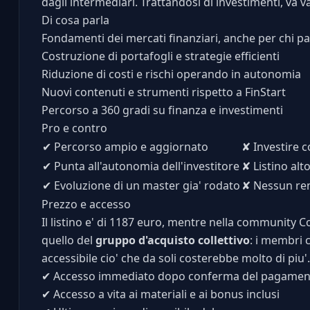
dagli intermediari. Trattandosi di investimenti, va v
Di cosa parla
Fondamenti dei mercati finanziari, anche per chi pa
Costruzione di portafogli e strategie efficienti
Riduzione di costi e rischi operando in autonomia
Nuovi contenuti e strumenti rispetto a FinStart
Percorso a 360 gradi su finanza e investimenti
Pro e contro
✔
Percorso ampio e aggiornato
✘
Investire c
✔
Punta all'autonomia dell'investitore
✘
Listino alto
✔
Evoluzione di un master gia' rodato
✘
Nessun ren
Prezzo e accesso
Il listino e' di 1187 euro, mentre nella community Cor
quello del
gruppo d'acquisto collettivo
: i membri 
accessibile cio' che da soli costerebbe molto di piu'.
✔
Accesso immediato dopo conferma del pagamen
✔
Accesso a vita ai materiali e ai bonus inclusi