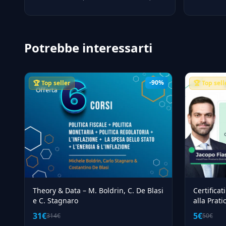
di partire n
ETF DA URLO – Giusy di Girolamo: differenze di
approccio, target, prezzo, a chi e' adatto
ognuno.
Potrebbe interessarti
-90%
🏆 Top seller
🏆 Top sell
Theory & Data – M. Boldrin, C. De Blasi
Certificat
e C. Stagnaro
alla Prati
31€
5€
314€
50€