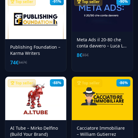
-91%
-90%
🏆 Top seller
🏆 Top seller
Meta Ads il 20-80 che
conta davvero – Luca La
Publishing Foundation –
Mesa
Karma Writers
8€
85€
74€
847€
-88%
-86%
🏆 Top seller
🏆 Top seller
Cacciatore Immobiliare
AI Tube – Mirko Delfino
– William Gutierrez
(Build Your Brand)