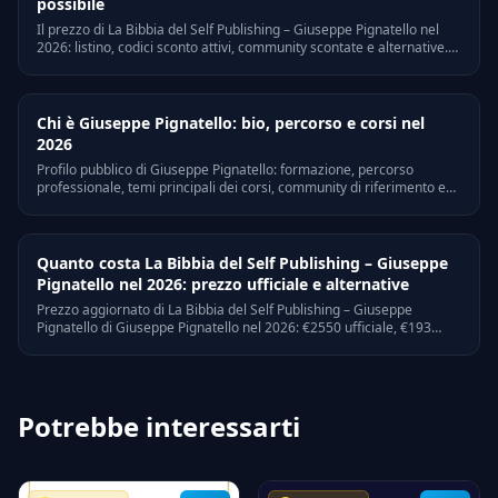
possibile
Il prezzo di La Bibbia del Self Publishing – Giuseppe Pignatello nel
2026: listino, codici sconto attivi, community scontate e alternative.
Risparmia fino a euro 2357 senza rinunciare ai contenuti.
Chi è Giuseppe Pignatello: bio, percorso e corsi nel
2026
Profilo pubblico di Giuseppe Pignatello: formazione, percorso
professionale, temi principali dei corsi, community di riferimento e
come accedere al suo materiale a prezzo scontato.
Quanto costa La Bibbia del Self Publishing – Giuseppe
Pignatello nel 2026: prezzo ufficiale e alternative
Prezzo aggiornato di La Bibbia del Self Publishing – Giuseppe
Pignatello di Giuseppe Pignatello nel 2026: €2550 ufficiale, €193
nella nostra community. Opzioni di pagamento, rate, sconti
stagionali e alternative.
Potrebbe interessarti