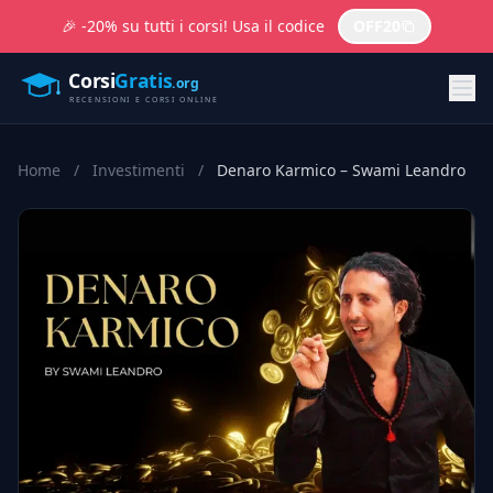
🎉 -20% su tutti i corsi! Usa il codice
OFF20
Home
/
Investimenti
/
Denaro Karmico – Swami Leandro