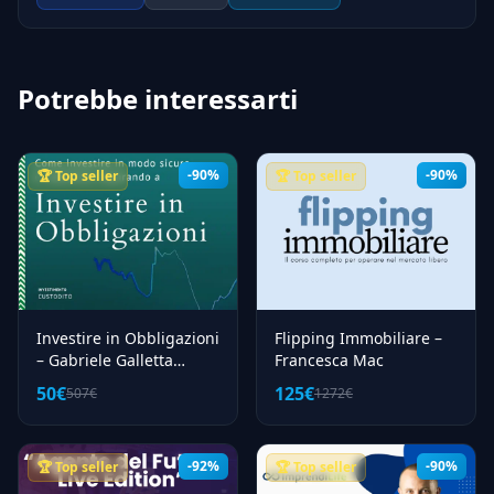
Potrebbe interessarti
-90%
-90%
🏆 Top seller
🏆 Top seller
Investire in Obbligazioni
Flipping Immobiliare –
– Gabriele Galletta
Francesca Mac
(Investimento Custodito)
50€
125€
507€
1272€
-92%
-90%
🏆 Top seller
🏆 Top seller