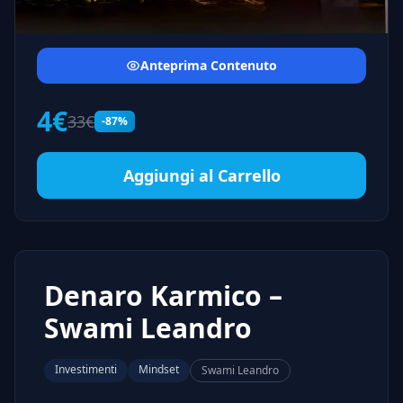
Anteprima Contenuto
4€
33€
-87%
Aggiungi al Carrello
Denaro Karmico –
Swami Leandro
Investimenti
Mindset
Swami Leandro