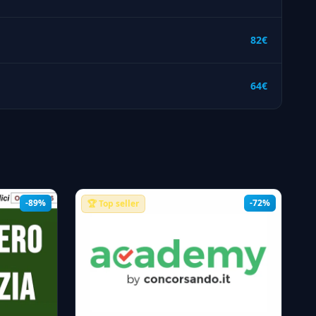
82€
64€
-89%
-72%
🏆 Top seller