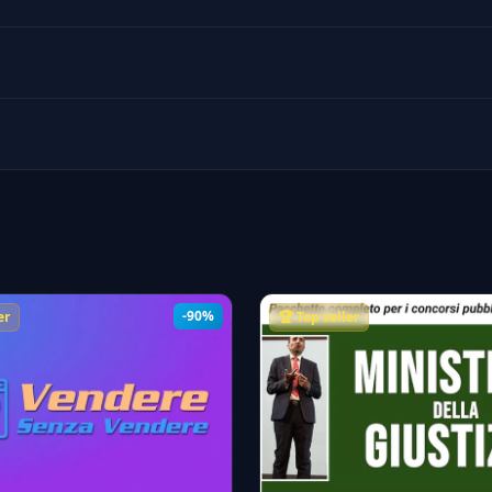
-90%
er
🏆 Top seller