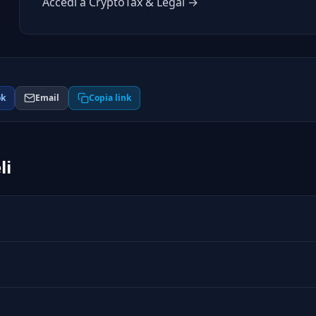
Accedi a CryptoTax & Legal →
ok
Email
Copia link
li