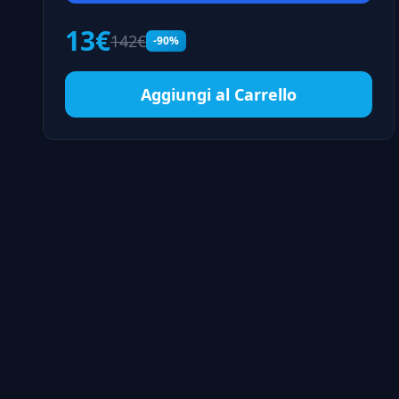
13€
142€
-90%
Aggiungi al Carrello