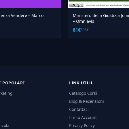
senza Vendere – Marco
Ministero della Giustizia (om
– Omniavis
81€
808€
E POPOLARI
LINK UTILI
rketing
Catalogo Corsi
Blog & Recensioni
Contattaci
Il mio Account
icola
Privacy Policy