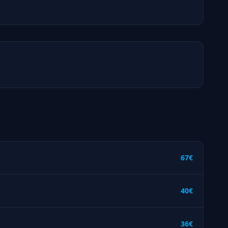
67€
40€
36€