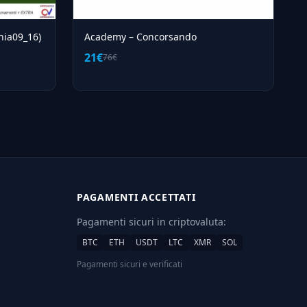
nia09_16)
Academy – Concorsando
21€
76€
PAGAMENTI ACCETTATI
Pagamenti sicuri in criptovaluta:
BTC
ETH
USDT
LTC
XMR
SOL
Pagamenti sicuri e verificati