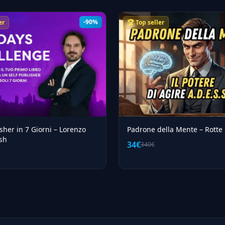
-90%
er
🏆 Top seller
isher in 7 Giorni – Lorenzo
Padrone della Mente – Rotte 
ish
34€
340€