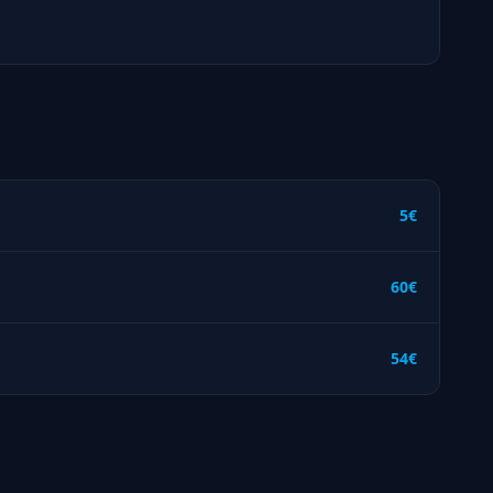
5€
60€
54€