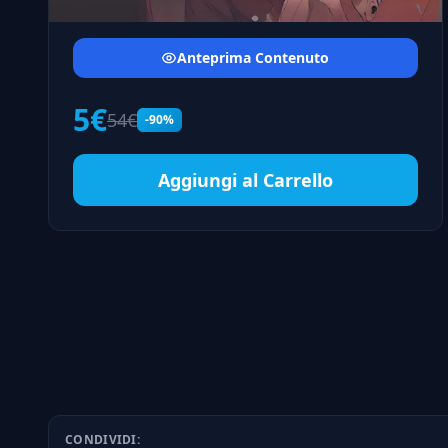
Anteprima Contenuto
5€
54€
-90%
Aggiungi al Carrello
CONDIVIDI: