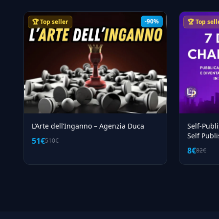
-90%
🏆 Top seller
🏆 Top sell
L’Arte dell’Inganno – Agenzia Duca
Self-Publ
Self Publ
51€
510€
8€
82€