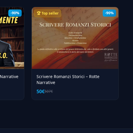
-90%
-90%
🏆 Top seller
Narrative
Scrivere Romanzi Storici – Rotte
Narrative
50€
507€