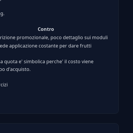
ng.
Contro
izione promozionale, poco dettaglio sui moduli
ede applicazione costante per dare frutti
la quota e' simbolica perche' il costo viene
po d'acquisto.
cizi