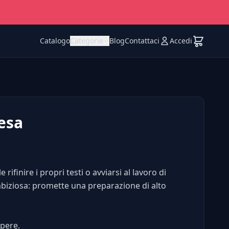
Catalogo
Categorie
Blog
Contattaci
Accedi
Besa
 rifinire i propri testi o avviarsi al lavoro di
ambiziosa: promette una preparazione di alto
opere.