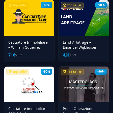
-86%
-90%
🏆 Top seller
🏆 Top seller
Cacciatore Immobiliare
Land Arbitrage –
– William Gutierrez
Emanuel Wijkhuisen
71€
42€
510€
422€
-90%
-90%
🏆 Top seller
🏆 Top seller
Cacciatore immobiliare
Prima Operazione