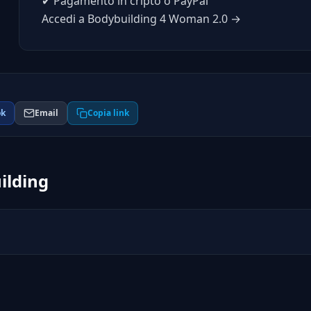
✔
Pagamento in cripto o PayPal
Accedi a Bodybuilding 4 Woman 2.0 →
ok
Email
Copia link
uilding