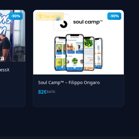
-90%
-90%
🏆 Top seller
nessX
Soul Camp™ – Filippo Ongaro
82€
847€