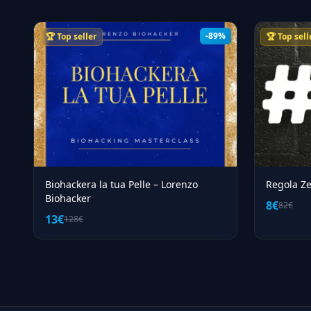
-89%
🏆 Top seller
🏆 Top sell
Biohackera la tua Pelle – Lorenzo
Regola Ze
Biohacker
8€
82€
13€
128€