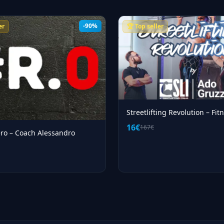
-90%
er
🏆 Top seller
Streetlifting Revolution – Fit
16€
167€
ro – Coach Alessandro