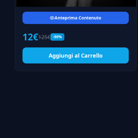
Anteprima Contenuto
12€
125€
-90%
Aggiungi al Carrello