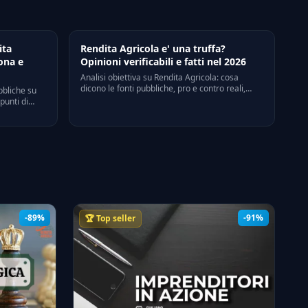
ita
Rendita Agricola e' una truffa?
ona e
Opinioni verificabili e fatti nel 2026
Analisi obiettiva su Rendita Agricola: cosa
dicono le fonti pubbliche, pro e contro reali,
bbliche su
come distinguere critica costruttiva da bias
punti di
personali. Riferimenti legali e verifiche on-line.
 riferimenti a
taliani.
-89%
-91%
🏆 Top seller