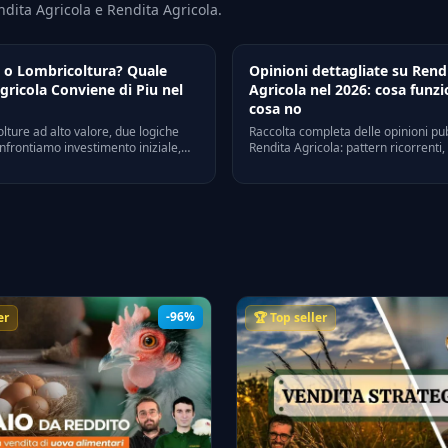
ndita Agricola e Rendita Agricola.
 o Lombricoltura? Quale
Opinioni dettagliate su Rend
gricola Conviene di Piu nel
Agricola nel 2026: cosa funzi
cosa no
lture ad alto valore, due logiche
Raccolta completa delle opinioni pu
nfrontiamo investimento iniziale,
Rendita Agricola: pattern ricorrenti, 
tici, lavoro richiesto e rischi per
forza reali, criticita' verificabili, con
e rendita agricola conviene davvero
Trustpilot, Quora e forum di settore i
-96%
er
🏆 Top seller