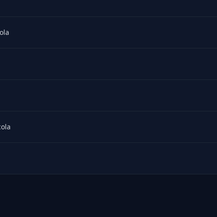
ola
cola