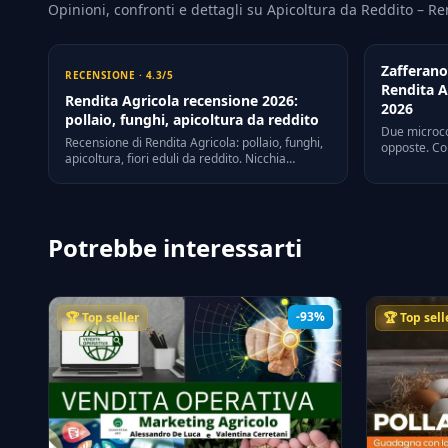
Opinioni, confronti e dettagli su Apicoltura da Reddito – Re
Zafferano
RECENSIONE · 4.3/5
Rendita A
Rendita Agricola recensione 2026:
2026
pollaio, funghi, apicoltura da reddito
Due microco
Recensione di Rendita Agricola: pollaio, funghi,
opposte. Co
apicoltura, fiori eduli da reddito. Nicchia
ricavi realis
agricola imprenditoriale unica in Italia. Prezzi
capire qual
2026 e alternative.
nel 2026.
Potrebbe interessarti
-93%
🏆 Top seller
🏆 Top sell