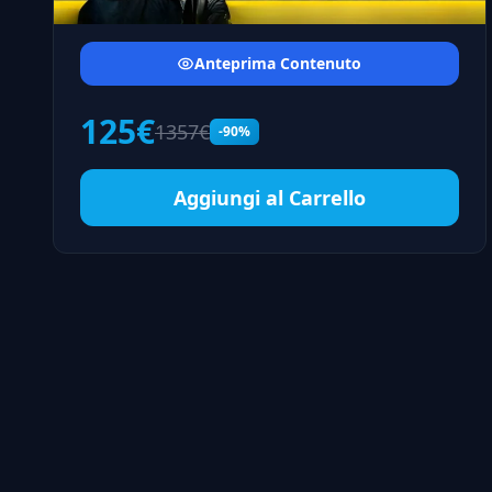
Anteprima Contenuto
125€
1357€
-90%
Aggiungi al Carrello