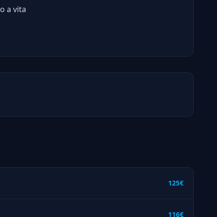
o a vita
125€
116€