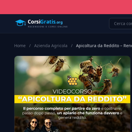
Home
/
Azienda Agricola
/
Apicoltura da Reddito – Ren