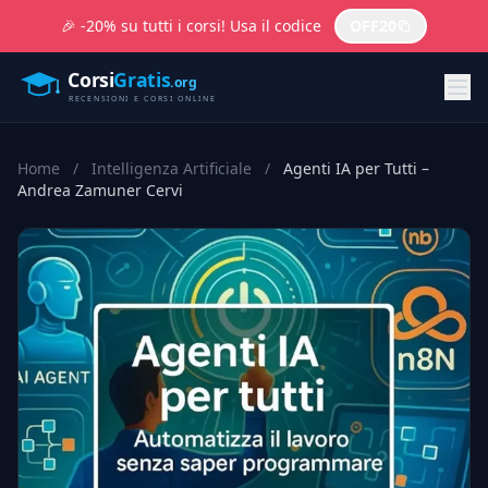
🎉 -20% su tutti i corsi! Usa il codice
OFF20
Home
/
Intelligenza Artificiale
/
Agenti IA per Tutti –
Andrea Zamuner Cervi