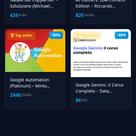
Solutzione (Michael
Edition – Riccardo
Sainville)
Mazza
42€
82€
416€
1020€
-90%
-90%
🏆 Top seller
🏆 Top seller
Google Automation
Google Gemini: il Corso
(Platinum) – Mirko
Completo – Data
Delfino
244€
2550€
Masters
8€
82€