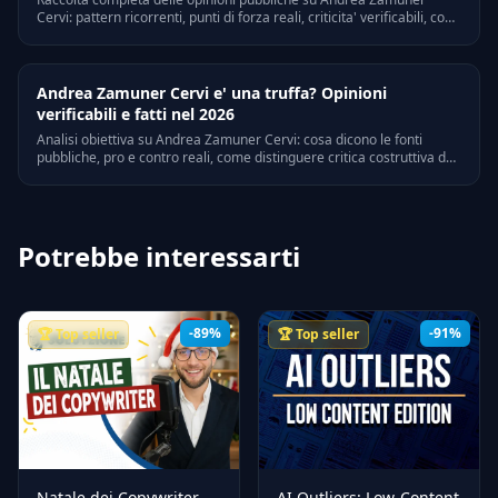
Cervi: pattern ricorrenti, punti di forza reali, criticita' verificabili, con
riferimenti a Trustpilot, Quora e forum di settore italiani.
Andrea Zamuner Cervi e' una truffa? Opinioni
verificabili e fatti nel 2026
Analisi obiettiva su Andrea Zamuner Cervi: cosa dicono le fonti
pubbliche, pro e contro reali, come distinguere critica costruttiva da
bias personali. Riferimenti legali e verifiche on-line.
Potrebbe interessarti
-89%
-91%
🏆 Top seller
🏆 Top seller
Natale dei Copywriter –
AI Outliers: Low-Content