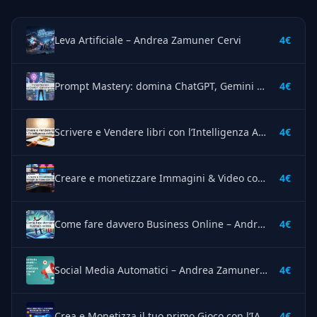
Leva Artificiale – Andrea Zamuner Cervi
4€
Prompt Mastery: domina ChatGPT, Gemini e tutte le IA – Andrea Zamuner Cervi
4€
Scrivere e Vendere libri con l’Intelligenza Artificiale – Andrea Zamuner Cervi
4€
Creare e monetizzare Immagini & Video con l’I.A. – Andrea Zamuner Cervi
4€
Come fare davvero Business Online – Andrea Zamuner Cervi
4€
Social Media Automatici – Andrea Zamuner Cervi
4€
Crea e Monetizza il tuo primo Gioco con l’IA – Andrea Zamuner Cervi
4€