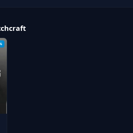
tchcraft
%