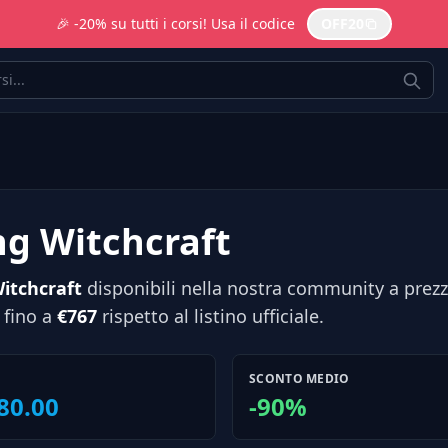
🎉 -20% su tutti i corsi! Usa il codice
OFF20
ng Witchcraft
Witchcraft
disponibili nella nostra community a prezzi
 fino a
€767
rispetto al listino ufficiale.
SCONTO MEDIO
80.00
-90%