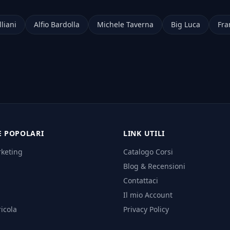
liani
Alfio Bardolla
Michele Taverna
Big Luca
Fra
E POPOLARI
LINK UTILI
rketing
Catalogo Corsi
Blog & Recensioni
Contattaci
Il mio Account
icola
Privacy Policy