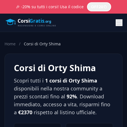
🎉 -20% su tutti i corsi! Usa il codice
OFF20
Home
/
Corsi di Orty Shima
Corsi di Orty Shima
Scopri tutti i
1 corsi di Orty Shima
disponibili nella nostra community a
prezzi scontati fino al
92%
. Download
immediato, accesso a vita, risparmi fino
a
€2370
rispetto al listino ufficiale.