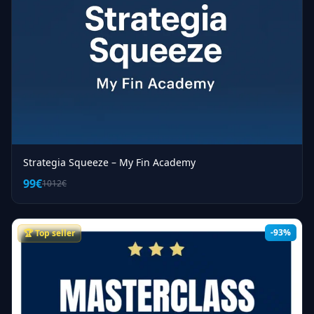
Strategia Squeeze – My Fin Academy
99€
1012€
-93%
🏆 Top seller