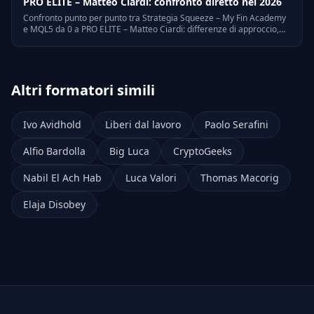
PRO ELITE – Matteo Ciardi: confronto diretto nel 2026
Confronto punto per punto tra Strategia Squeeze – My Fin Academy
e MQL5 da 0 a PRO ELITE – Matteo Ciardi: differenze di approccio,
target, prezzo, a chi e' adatto ognuno.
Altri formatori simili
Ivo Avidhold
Liberi dal lavoro
Paolo Serafini
Alfio Bardolla
Big Luca
CryptoGeeks
Nabil El Ach Hab
Luca Valori
Thomas Macorig
Elaja Disobey