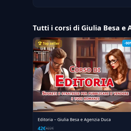
Tutti i corsi di Giulia Besa 
-90
🏆 Top seller
Editoria – Giulia Besa e Agenzia Duca
42€
422€