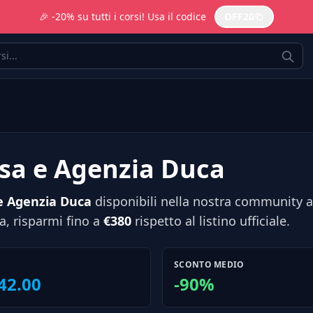
🎉 -20% su tutti i corsi! Usa il codice
OFF20
Besa e Agenzia Duca
 e Agenzia Duca
disponibili nella nostra community a 
, risparmi fino a
€380
rispetto al listino ufficiale.
SCONTO MEDIO
42.00
-90%