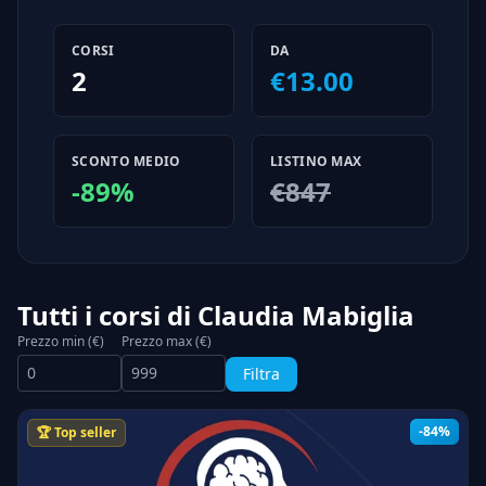
CORSI
DA
2
€13.00
SCONTO MEDIO
LISTINO MAX
-89%
€847
Tutti i corsi di Claudia Mabiglia
Prezzo min (€)
Prezzo max (€)
Filtra
-84%
🏆 Top seller