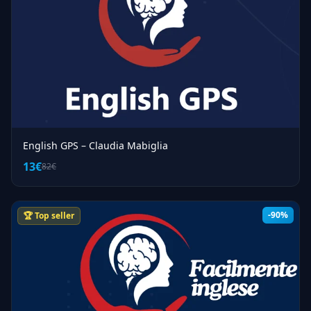
English GPS – Claudia Mabiglia
13€
82€
-90%
🏆 Top seller