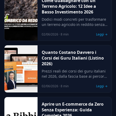
Come Guadagnare con un
Terreno Agricolo: 12 Idee a
Basso Investimento 2026
Dodici modi concreti per trasformare
un terreno agricolo in reddito senza
grandi capitali: vermicompostaggio,
02/06/2026 · 8 min
Leggi →
microgreens, zafferano, pollaio e
altro, con cifre realistiche e risorse
gratuite per iniziare.
Quanto Costano Davvero i
Corsi dei Guru Italiani (Listino
2026)
Prezzi reali dei corsi dei guru italiani
nel 2026, dalla fascia base ai percorsi
premium da migliaia di euro.
02/06/2026 · 8 min
Leggi →
Aprire un E-commerce da Zero
Senza Esperienza: Guida
Completa 2026