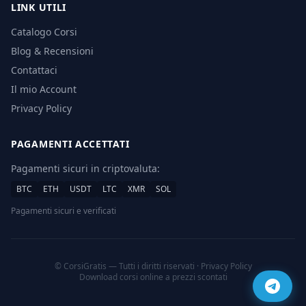
LINK UTILI
Catalogo Corsi
Blog & Recensioni
Contattaci
Il mio Account
Privacy Policy
PAGAMENTI ACCETTATI
Pagamenti sicuri in criptovaluta:
BTC
ETH
USDT
LTC
XMR
SOL
Pagamenti sicuri e verificati
© CorsiGratis — Tutti i diritti riservati ·
Privacy Policy
Download corsi online a prezzi scontati