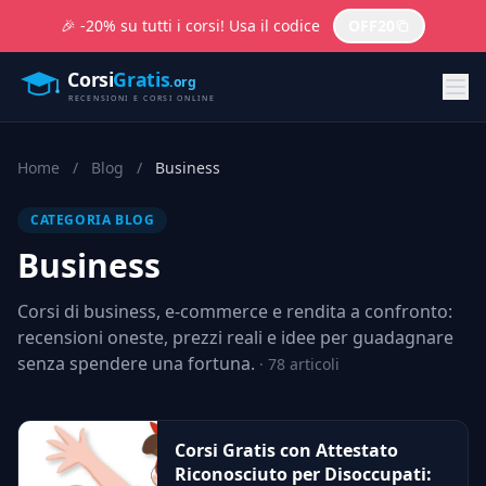
🎉 -20% su tutti i corsi! Usa il codice
OFF20
Home
/
Blog
/
Business
CATEGORIA BLOG
Business
Corsi di business, e-commerce e rendita a confronto:
recensioni oneste, prezzi reali e idee per guadagnare
senza spendere una fortuna.
· 78 articoli
Corsi Gratis con Attestato
Riconosciuto per Disoccupati: