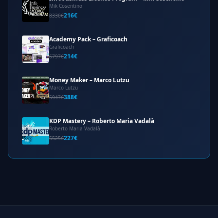
Mik Cosentino
216€
8330€
Academy Pack – Graficoach
Graficoach
214€
6797€
Money Maker – Marco Lutzu
Marco Lutzu
388€
5947€
KDP Mastery – Roberto Maria Vadalà
Roberto Maria Vadalà
227€
5525€