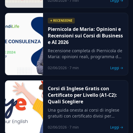
02/06/2026 · 7 min
Leggi →
davvero l'attestato che rilasciano e
dove conviene investire.
⭐ RECENSIONE
Piernicola de Maria: Opinioni e
Recensioni sui Corsi di Business
e AI 2026
Recensione completa di Piernicola de
Maria: opinioni reali, programma dei
corsi di business e intelligenza
02/06/2026 · 7 min
Leggi →
artificiale, prezzi indicativi, pro e
contro e verdetto finale per il 2026.
Corsi di Inglese Gratis con
Certificato per Livello (A1-C2):
Quali Scegliere
Una guida onesta ai corsi di inglese
gratuiti con certificato divisi per
livello QCER, dalle basi A1 fino al C2:
02/06/2026 · 7 min
Leggi →
cosa offre davvero il free, dove si