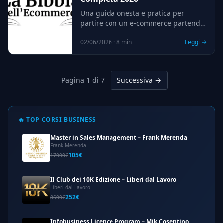
Una guida onesta e pratica per
partire con un e-commerce partendo
da zero competenze: scelta della
02/06/2026 · 8 min
Leggi →
piattaforma, costi reali, dove trovare
il prodotto, come ottenere i primi
ordini e quali risorse gratuite usare
prima di investire.
Pagina 1 di 7
Successiva →
🔥 TOP CORSI BUSINESS
Master in Sales Management – Frank Merenda
Frank Merenda
105€
17000€
Il Club dei 10K Edizione – Liberi dal Lavoro
Liberi dal Lavoro
252€
8500€
Infobusiness Licence Program – Mik Cosentino