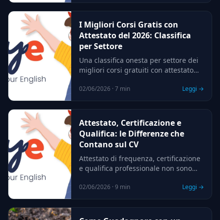
ferma e quando vale la pena un
percorso strutturato.
I Migliori Corsi Gratis con
Attestato del 2026: Classifica
per Settore
Una classifica onesta per settore dei
migliori corsi gratuiti con attestato
disponibili nel 2026: cosa offrono
02/06/2026 · 7 min
Leggi →
davvero, che valore ha l'attestato e
quando conviene passare a un
percorso strutturato.
Attestato, Certificazione e
Qualifica: le Differenze che
Contano sul CV
Attestato di frequenza, certificazione
e qualifica professionale non sono
sinonimi: hanno valore legale,
02/06/2026 · 9 min
Leggi →
riconoscimento e peso sul CV molto
diversi. Ecco come distinguerli prima
di scegliere un corso.