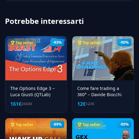
versione scontata nella community.
Potrebbe interessarti
-93%
-90%
🏆 Top seller
🏆 Top seller
The Options Edge 3 –
Come fare trading a
Luca Giusti (QTLab)
360° – Davide Biocchi
161€
12€
2550€
127€
-89%
-90%
🏆 Top seller
🏆 Top seller