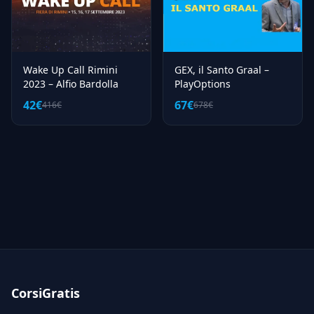
Wake Up Call Rimini
GEX, il Santo Graal –
2023 – Alfio Bardolla
PlayOptions
42€
67€
416€
678€
CorsiGratis