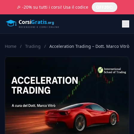
🎉 -20% su tutti i corsi! Usa il codice
OFF20
Home
/
Trading
/
Acceleration Trading – Dott. Marco Vitrò